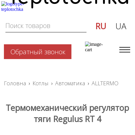
RU
UA
Обратный звонок
Головна
›
Котлы
›
Автоматика
›
ALLTERMO
Термомеханический регулятор
тяги Regulus RT 4