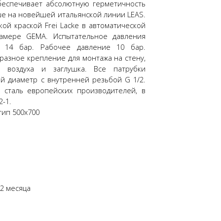
обеспечивает абсолютную герметичность
е на новейшей итальянской линии LEAS.
ой краской Frei Lacke в автоматической
амере GEMA. Испытательное давления
е 14 бар. Рабочее давление 10 бар.
разное крепление для монтажа на стену,
а воздуха и заглушка. Все патрубки
й диаметр с внутренней резьбой G 1/2.
я сталь европейских производителей, в
2-1.
тип 500х700
12 месяца