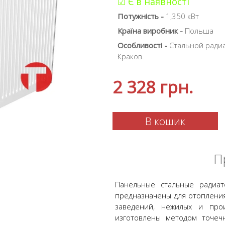
☑ Є в наявності
Потужність -
1,350 кВт
Країна виробник -
Польша
Особливості -
Стальной радиа
Краков.
2 328
грн.
В кошик
П
Панельные стальные радиа
предназначены для отопления
заведений, нежилых и про
изготовлены методом точеч