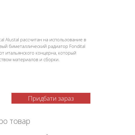
al Alustal рассчитан на использование в
вый биметаллический радиатор Fondital
 от итальянского концерна, который
твом материалов и сборки.
Придбати зараз
ро товар