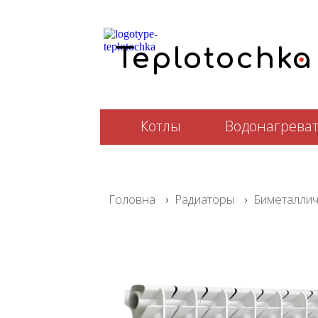
.
T
e
plotochka
Котлы
Водонагрева
Головна
›
Радиаторы
›
Биметаллич