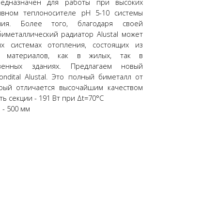
 предназначен для работы при высоких
ивном теплоносителе рН 5-10 системы
ения. Более того, благодаря своей
иметаллический радиатор Alustal может
х системах отопления, состоящих из
ых материалов, как в жилых, так в
енных зданиях. Предлагаем новый
ndital Alustal. Это полный биметалл от
орый отличается высочайшим качеством
ь секции - 191 Вт при Δt=70°C
- 500 мм