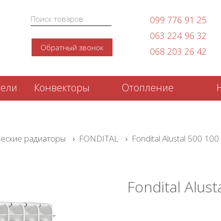
099 776 91 25
063 224 96 32
Обратный звонок
068 203 26 42
тели
Конвекторы
Отопление
еские радиаторы
›
FONDITAL
›
Fondital Alustal 500 1
Fondital Alus