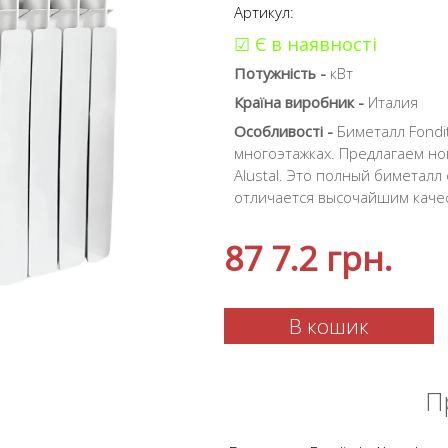
Артикул:
☑ Є в наявності
Потужність -
кВт
Країна виробник -
Италия
Особливості -
Биметалл Fondit
многоэтажках. Предлагаем но
Alustal. Это полный биметалл
отличается высочайшим качес
87 7.2
грн.
В кошик
П