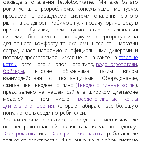
фахівців з опалення Tetplotochka.net. Ми вже багато
років успішно розробляемо, консультуємо, монтуємо,
продаємо, впроваджуємо системи опалення різного
рівня та складності. Робимо з нуля подачу горячої воду в
приватні будинки, ремонтуємо старі опалювальні
системи, зберігаємо та заощаджуємо енергоресурси за
для вашого комфорту та економії. інтернет - магазин
сотрудничает напрямую с официальными дилерами и
поэтому предлагаемая низкая цена на сайте на
газовые
котлы
настенного и напольного типа,
водонагреватели
,
бойлеры
, вполне объяснима таким видом
взаимодействия с поставщиками. Оборудование,
сжигающее твердое топливо (
Твердотопливные котлы
),
представлено на нашем сайте в широком диапазоне
моделей, в том числе
твердотопливные котлы
длительного горения
, которые набирают все большую
популярность среди потребителей.
Для жителей многоэтажек, загородных домов и дач, где
нет централизованной подачи газа, идеально подойдут
Электрокотлы
или
Электрические котлы
, работающие
только от электросети. И конечно же в любой системе