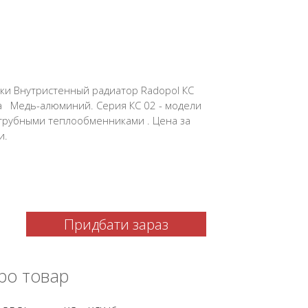
ки Внутристенный радиатор Radopol КС
 Медь-алюминий. Серия КС 02 - модели
хтрубными теплообменниками . Цена за
и.
Придбати зараз
ро товар