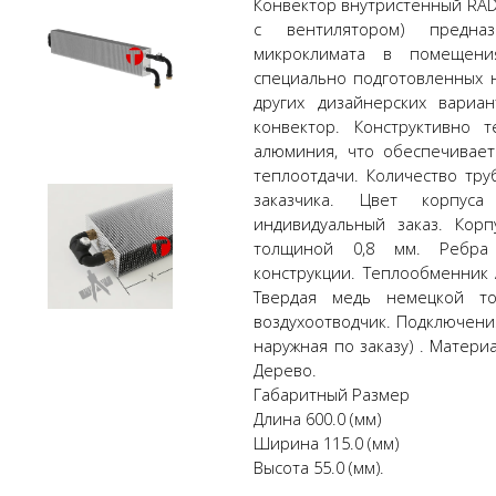
Конвектор внутристенный RAD
с вентилятором) предна
микроклимата в помещени
специально подготовленных н
других дизайнерских вариа
конвектор. Конструктивно 
алюминия, что обеспечивае
теплоотдачи. Количество тру
заказчика. Цвет корпус
индивидуальный заказ. Кор
толщиной 0,8 мм. Ребра 
конструкции. Теплообменник
Твердая медь немецкой т
воздухоотводчик. Подключения
наружная по заказу) . Матер
Дерево.
Габаритный Размер
Длина 600.0 (мм)
Ширина 115.0 (мм)
Высота 55.0 (мм).