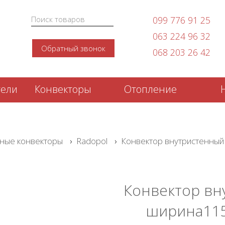
099 776 91 25
063 224 96 32
Обратный звонок
068 203 26 42
тели
Конвекторы
Отопление
ные конвекторы
›
Radopol
›
Конвектор внутристенны
Конвектор вн
ширина115