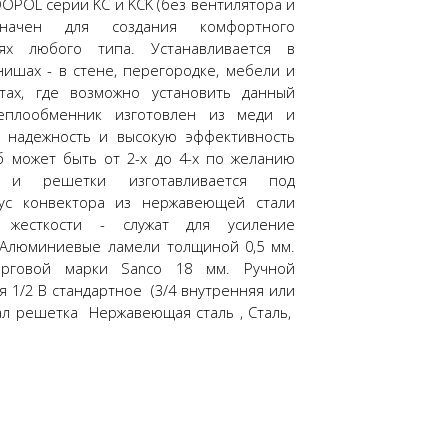
OPOL серии KC и KCK (без вентилятора и
значен для создания комфортного
ях любого типа. Устанавливается в
ишах - в стене, перегородке, мебели и
нтах, где возможно установить данный
теплообменник изготовлен из меди и
т надежность и высокую эффективность
б может быть от 2-х до 4-х по желанию
а и решетки изготавливается под
пус конвектора из нержавеющей стали
жесткости - служат для усиление
 Алюминиевые ламели толщиной 0,5 мм.
орговой марки Sanco 18 мм. Ручной
 1/2 В стандартное (3/4 внутренняя или
иал решетка Нержавеющая сталь , Сталь,