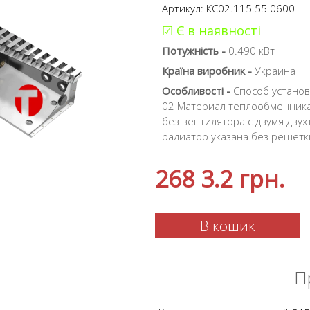
Артикул: КС02.115.55.0600
☑ Є в наявності
Потужність -
0.490 кВт
Країна виробник -
Украина
Особливості -
Способ установ
02 Материал теплообменника
без вентилятора с двумя дву
радиатор указана без решетк
268 3.2
грн.
В кошик
П