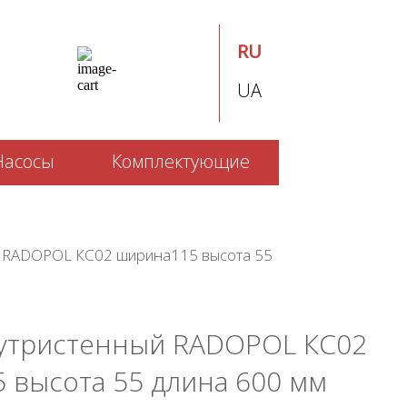
RU
UA
Насосы
Комплектующие
й RADOPOL КС02 ширина115 высота 55
утристенный RADOPOL КС02
 высота 55 длина 600 мм