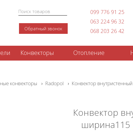
099 776 91 25
063 224 96 32
Обратный звонок
068 203 26 42
тели
Конвекторы
Отопление
ные конвекторы
›
Radopol
›
Конвектор внутристенны
Конвектор вн
ширина115 