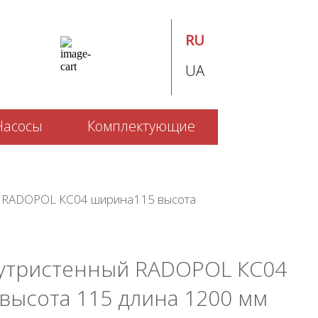
RU
UA
Насосы
Комплектующие
й RADOPOL КС04 ширина115 высота
утристенный RADOPOL КС04
высота 115 длина 1200 мм