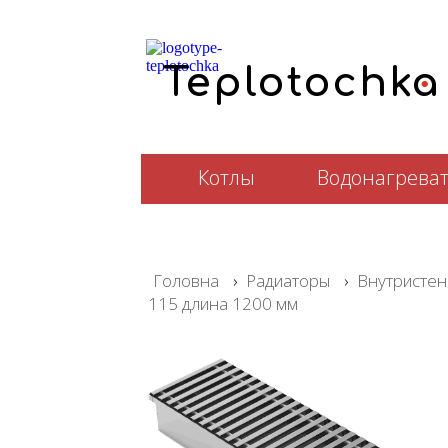
.
T
e
plotochka
Котлы
Водонагрева
Головна
›
Радиаторы
›
Внутристен
115 длина 1200 мм