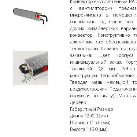
Конвектор внутристенный RAD
с вентилятором) предна
микроклимата в помещени
специально подготовленных н
других дизайнерских вариа
конвектор. Конструктивно 
алюминия, что обеспечивае
теплоотдачи. Количество тру
заказчика. Цвет корпус
индивидуальный заказ. Кор
толщиной 0,8 мм. Ребра 
конструкции. Теплообменник
Твердая медь немецкой т
воздухоотводчик. Подключения
наружная по заказу) . Матер
Дерево.
Габаритный Размер
Длина 1200.0 (мм)
Ширина 115.0 (мм)
Высота 115.0 (мм).