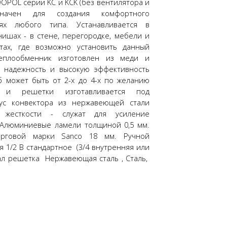
OPOL серии KC и KCK (без вентилятора и
значен для создания комфортного
ях любого типа. Устанавливается в
ишах - в стене, перегородке, мебели и
нтах, где возможно установить данный
теплообменник изготовлен из меди и
т надежность и высокую эффективность
б может быть от 2-х до 4-х по желанию
а и решетки изготавливается под
пус конвектора из нержавеющей стали
жесткости - служат для усиление
 Алюминиевые ламели толщиной 0,5 мм.
орговой марки Sanco 18 мм. Ручной
 1/2 В стандартное (3/4 внутренняя или
иал решетка Нержавеющая сталь , Сталь,