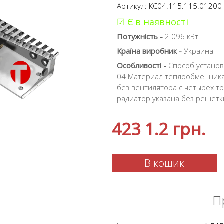
Артикул: КС04.115.115.01200
☑ Є в наявності
Потужність -
2.096 кВт
Країна виробник -
Украина
Особливості -
Способ установ
04 Материал теплообменника
без вентилятора с четырех т
радиатор указана без решетк
423 1.2
грн.
В кошик
П