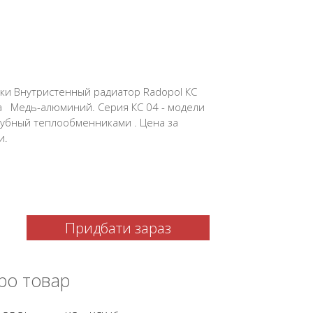
ки Внутристенный радиатор Radopol КС
 Медь-алюминий. Серия КС 04 - модели
рубный теплообменниками . Цена за
и.
Придбати зараз
ро товар