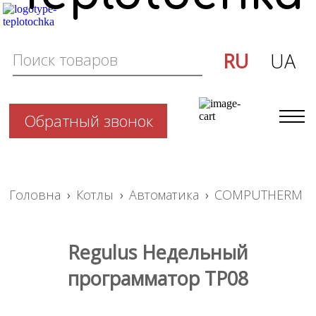
RU
UA
Обратный звонок
Головна
›
Котлы
›
Автоматика
›
COMPUTHERM
Regulus Недельный
программатор TP08