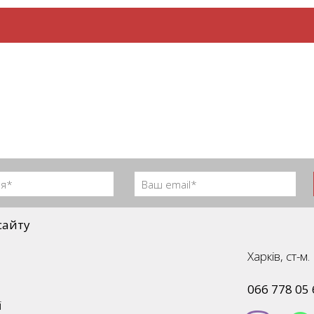
сайту
Харків, ст-
066 778 05 
і