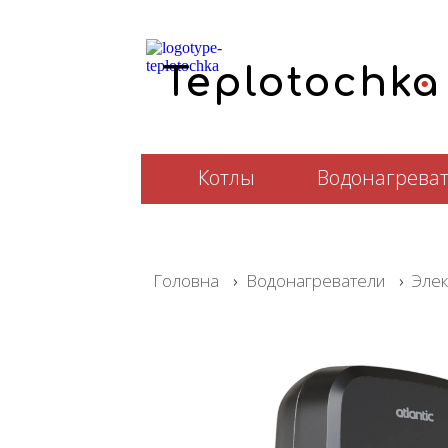
.
T
e
plotochka
Котлы
Водонагрева
Головна
›
Водонагреватели
›
Элек