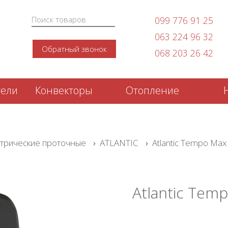
099 776 91 25
063 224 96 32
Обратный звонок
068 203 26 42
тели
Конвекторы
Отопление
трические проточные
›
ATLANTIC
›
Atlantic Tempo Max
Atlantic Tem