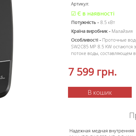
Артикул:
☑ Є в наявності
Потужність -
8.5 кВт
Країна виробник -
Малайзия
Особливості -
Проточные водон
SW2C85 MP 8.5 KW остаются 
потоке воды, составляющем вс
7 599
грн.
В кошик
П
Надежная медная внутренняя н