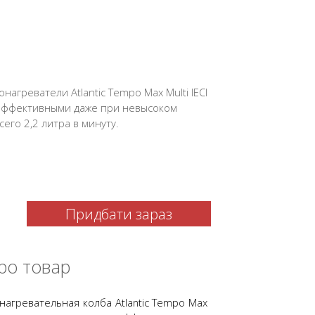
агреватели Atlantic Tempo Max Multi IECI
эффективными даже при невысоком
его 2,2 литра в минуту.
Придбати зараз
ро товар
агревательная колба Atlantic Tempo Max