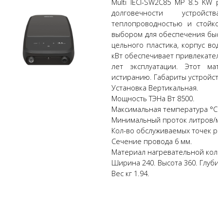
Multi IECI-SW2C85 MP 8.5 K
долговечности устрой
теплопроводностью и стойк
выбором для обеспечения быс
цельного пластика, корпус во
кВт обеспечивает привлекате
лет эксплуатации. Этот м
истиранию. Габариты устройст
Установка Вертикальная.
Мощность ТЭНа Вт 8500.
Максимальная температура °С 
Минимальный проток литров/м
Кол-во обслуживаемых точек р
Сечение провода 6 мм.
Материал нагревательной кол
Ширина 240. Высота 360. Глуби
Вес кг 1.94.