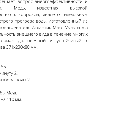
W решает вопрос энергоэффективности и
ства. Медь, известная высокой
остью к коррозии, является идеальным
трого прогрева воды. Изготовленный из
донагревателя Атлантик Макс Мульти 8.5
льность внешнего вида в течение многих
атериал долговечный и устойчивый к
ва 371x230x88 мм.
55.
инуту 2.
азбора воды 2.
бы Медь.
на 110 мм.