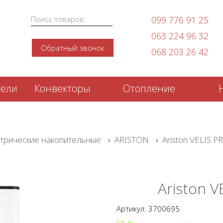
099 776 91 25
063 224 96 32
Обратный звонок
068 203 26 42
тели
Конвекторы
Отопление
трические накопительные
›
ARISTON
›
Ariston VELIS P
Ariston V
Артикул: 3700695