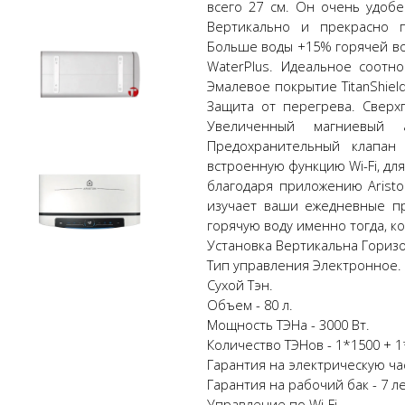
всего 27 см. Он очень удобе
Вертикально и прекрасно 
Больше воды +15% горячей во
WaterPlus. Идеальное соотн
Эмалевое покрытие TitanShiel
Защита от перегрева. Сверх
Увеличенный магниевый 
Предохранительный клапан 
встроенную функцию Wi-Fi, дл
благодаря приложению Aristo
изучает ваши ежедневные п
горячую воду именно тогда, ко
Установка Вертикальна Гориз
Тип управления Электронное.
Cухой Тэн.
Объем - 80 л.
Мощность ТЭНа - 3000 Вт.
Количество ТЭНов - 1*1500 + 
Гарантия на электрическую час
Гарантия на рабочий бак - 7 ле
Управление по Wi-Fi.