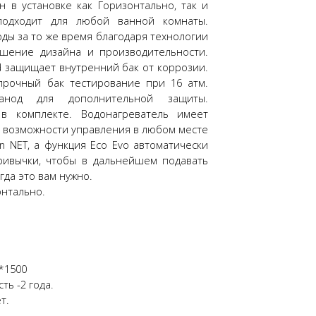
н в установке как Горизонтально, так и
подходит для любой ванной комнаты.
ды за то же время благодаря технологии
ошение дизайна и производительности.
d защищает внутренний бак от коррозии.
прочный бак тестирование при 16 атм.
анод для дополнительной защиты.
в комплекте. Водонагреватель имеет
я возможности управления в любом месте
n NET, а функция Eco Evo автоматически
ривычки, чтобы в дальнейшем подавать
гда это вам нужно.
онтально.
1*1500
ть -2 года.
т.