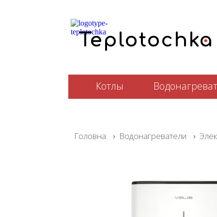
.
T
e
plotochka
Котлы
Водонагрева
Головна
›
Водонагреватели
›
Элек