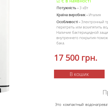
☑ Є в наявності
Потужність -
3 кВт
Країна виробник -
Италия
Особливості -
Электронный тр
перегреть или вскипятить вод
Наличие бактерицидной защи
внутреннего покрытия помож
бака.
17 500
грн.
В кошик
П
Это компактный водонагрева