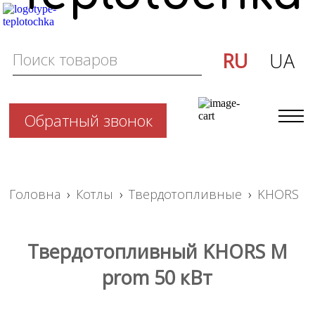
RU
UA
Обратный звонок
Головна
›
Котлы
›
Твердотопливные
›
KHORS
Твердотопливный KHORS M
prom 50 кВт