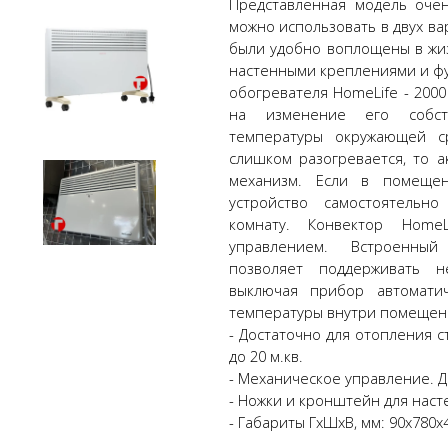
Представленная модель очен
можно использовать в двух ва
были удобно воплощены в жи
настенными креплениями и ф
обогревателя HomeLife - 2000
на изменение его собст
температуры окружающей ср
слишком разогревается, то 
механизм. Если в помещен
устройство самостоятельн
комнату. Конвектор Homе
управлением. Встроенны
позволяет поддерживать н
выключая прибор автоматич
температуры внутри помещени
- Достаточно для отопления
до 20 м.кв.
- Механическое управление. 
- Ножки и кронштейн для наст
- Габариты ГхШхВ, мм: 90х780х42