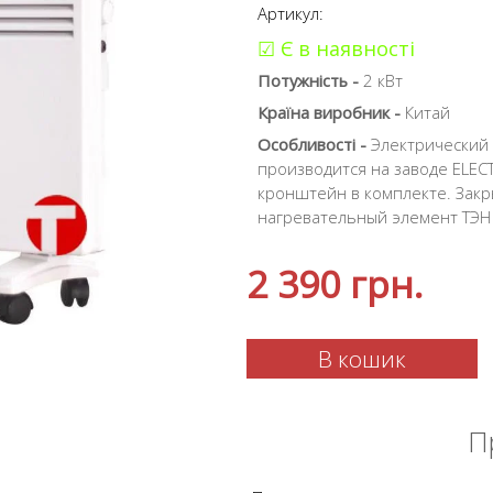
Артикул:
☑ Є в наявності
Потужність -
2 кВт
Країна виробник -
Китай
Особливості -
Электрический 
производится на заводе ELEC
кронштейн в комплекте. Зак
нагревательный элемент ТЭН
2 390
грн.
В кошик
П