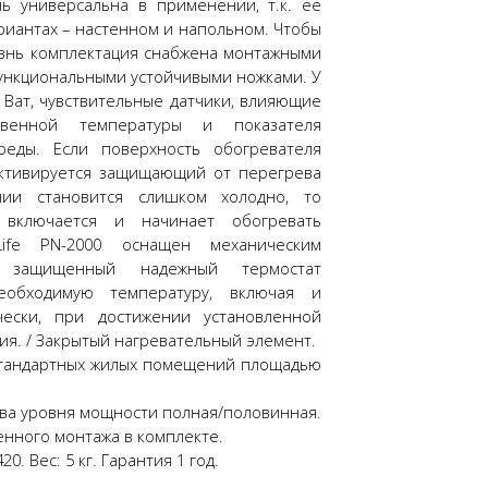
ь универсальна в применении, т.к. ее
риантах – настенном и напольном. Чтобы
знь комплектация снабжена монтажными
ункциональными устойчивыми ножками. У
 Ват, чувствительные датчики, влияющие
венной температуры и показателя
еды. Если поверхность обогревателя
активируется защищающий от перегрева
ии становится слишком холодно, то
о включается и начинает обогревать
Life PN-2000 оснащен механическим
й защищенный надежный термостат
еобходимую температуру, включая и
ески, при достижении установленной
я. / Закрытый нагревательный элемент.
 стандартных жилых помещений площадью
Два уровня мощности полная/половинная.
енного монтажа в комплекте.
0. Вес: 5 кг. Гарантия 1 год.