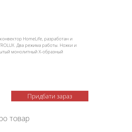
конвектор HomeLife, разработан и
TROLUX. Два режима работы. Ножки и
рытый монолитный Х-образный
Придбати зараз
ро товар