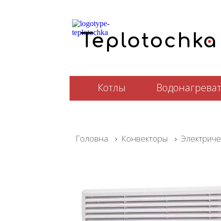
.
T
e
plotochka
Котлы
Водонагрева
Головна
›
Конвекторы
›
Электриче