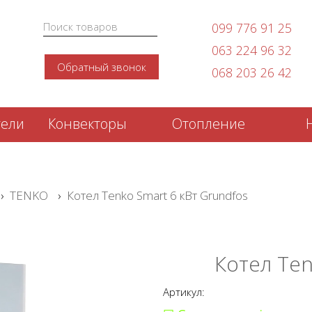
099 776 91 25
063 224 96 32
Обратный звонок
068 203 26 42
тели
Конвекторы
Отопление
›
TENKO
›
Котел Tenko Smart 6 кВт Grundfos
Котел Ten
Артикул: