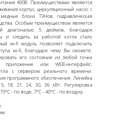
итания 400В. Преимуществами являются
живания корпус, циркуляционный насос с
 медные блоки ТЭНов, гидравлическая
одства. Особым преимуществом является
ей диагональю 5 дюймов, благодаря
ы и следить за работой котла стало
ный wi-fi модуль позволяет подключить
упа wi-fi, благодаря чему Вы сможете.
ировать его состояние из любой точки
 приложение или WEB-интерфейс.
отла с сервером реального времени.
ия программного обеспечения. Линейка
5, 18, 21, 24, 30, 36 кВт. Регулировка
°C - по воде, 7°С - 40°С - по воздуху.
.
мм.