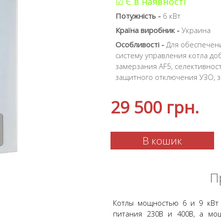
☑ Є в наявності
Потужність -
6 кВт
Країна виробник -
Украина
Особливості -
Для обеспечени
систему управления котла д
замерзания AF5, селективност
защитного отключения УЗО, з
29 500
грн.
В кошик
П
Котлы мощностью 6 и 9 кВт
питания 230В и 400В, а мо