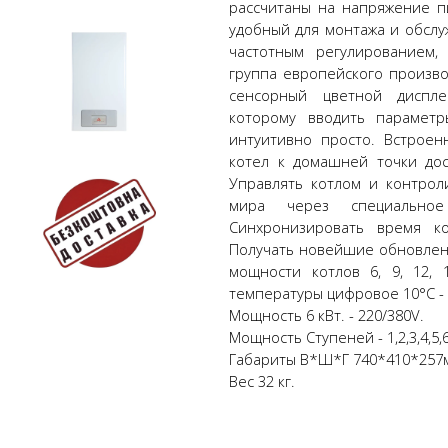
рассчитаны на напряжение п
удобный для монтажа и обслу
частотным регулированием,
группа европейского произв
сенсорный цветной диспл
которому вводить параметр
интуитивно просто. Встроен
котел к домашней точки дост
Управлять котлом и контрол
мира через специальное
Синхронизировать время к
Получать новейшие обновлен
мощности котлов 6, 9, 12, 1
температуры цифровое 10°C - 75
Мощность 6 кВт. - 220/380V.
Мощность Ступеней - 1,2,3,4,5,6
Габариты В*Ш*Г 740*410*257
Вес 32 кг.