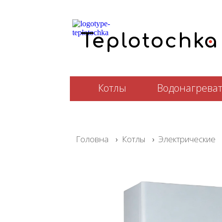
.
T
e
plotochka
Котлы
Водонагрева
Головна
›
Котлы
›
Электрические