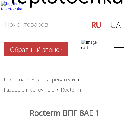
RU
UA
Обратный звонок
Головна
›
Водонагреватели
›
Газовые проточные
›
Rocterm
Rocterm ВПГ 8AE 1