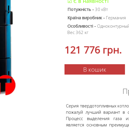
☑ Є в наявності
Потужність -
30 кВт
Країна виробник -
Германия
Особливості -
Одноконтурный,
Вес 362 кг
121 776
грн.
В кошик
П
Серия твердотопливных котло
пожалуй лучший вариант в 
Процесс выделения газа и
является основным преимуще