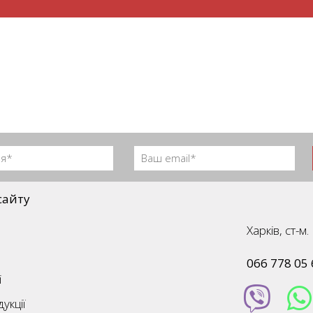
сайту
Харків, ст-
066 778 05 
і
укції