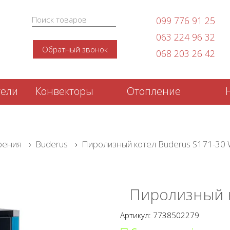
099 776 91 25
063 224 96 32
Обратный звонок
068 203 26 42
тели
Конвекторы
Отопление
рения
›
Buderus
›
Пиролизный котел Buderus S171-30
Пиролизный к
Артикул: 7738502279