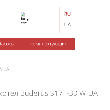
RU
UA
Насосы
Комплектующие
 W UA
отел Buderus S171-30 W UA