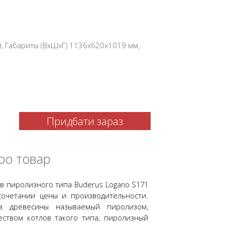
 Габариты (ВхШхГ) 1136x620x1019 мм,
Придбати зараз
ро товар
в пиролизного типа Buderus Logano S171
сочетании цены и производительности.
з древесины называемый пиролизом,
ством котлов такого типа, пиролизный