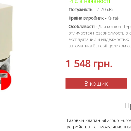
☑ Є в наявності
Потужність -
7-20 кВт
Країна виробник -
Китай
Особливості -
Для котлов: Те
отличается независимостью 
эксплуатации и надежностью 
автоматика Eurosit целиком с
1 548
грн.
В кошик
П
Газовый клапан SitGroup Eur
устройство с модуляционн