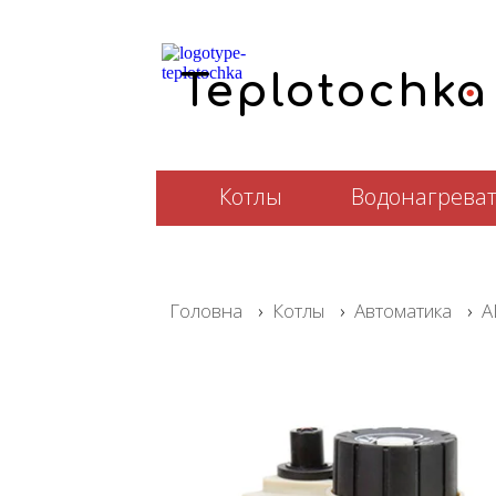
.
T
e
plotochka
Котлы
Водонагрева
Головна
›
Котлы
›
Автоматика
›
A