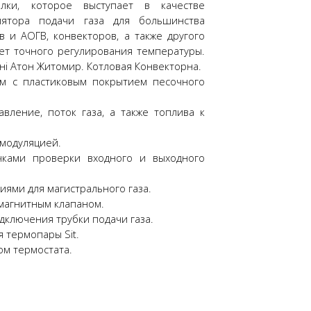
лки, которое выступает в качестве
лятора подачи газа для большинства
в и АОГВ, конвекторов, а также другого
ет точного регулирования температуры.
ані Атон Житомир. Котловая Конвекторна.
ом с пластиковым покрытием песочного
вление, поток газа, а также топлива к
 модуляцией.
очками проверки входного и выходного
иями для магистрального газа.
магнитным клапаном.
дключения трубки подачи газа.
 термопары Sit.
ом термостата.