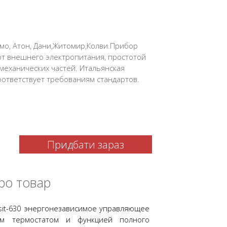
рмо, Атон, Дани,Житомир,Колви.Прибор
от внешнего электропитания, простотой
механических частей. Итальянская
оответствует требованиям стандартов.
Придбати зараз
ро товар
osit-630 энергонезависимое управляющее
ым термостатом и функцией полного