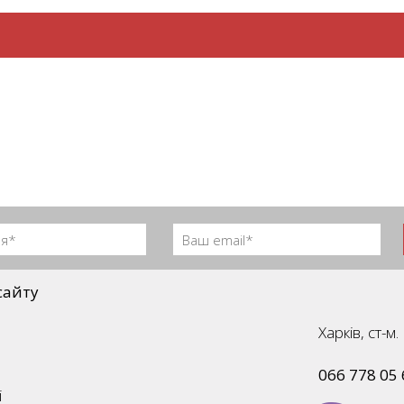
сайту
Харків, ст-
066 778 05 
і