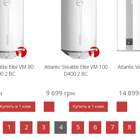
atite Elite VM 80
Atlantic Steatite Elite VM 100
Atlantic 
0 2 BC
D400 2 BC
н
9 699 грн
14 899
Купить в 1 клик
Купить в 1 клик
1
2
3
4
5
6
7
8