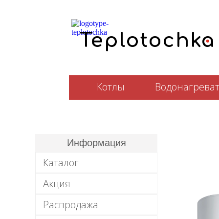
.
T
e
plotochka
Котлы
Водонагрева
Информация
Каталог
Акция
Распродажа