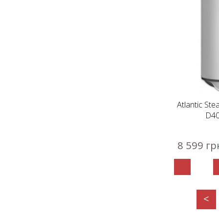
Atlantic Ste
D40
8 599 гр
<