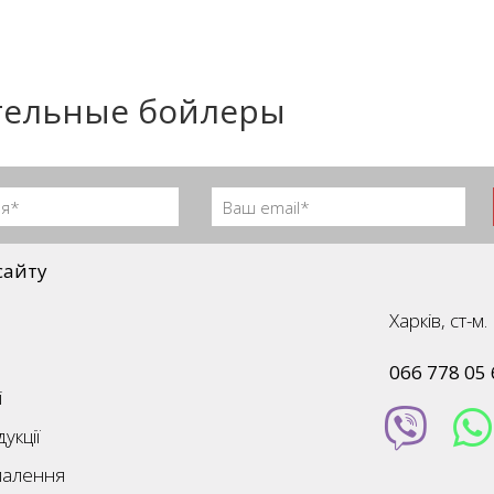
тельные бойлеры
сайту
Харків, ст-
066 778 05 
і
укції
палення