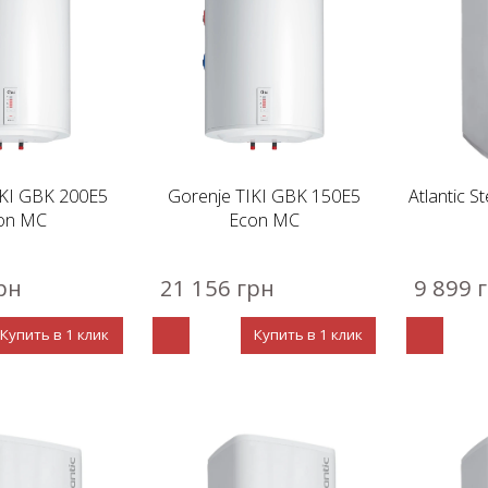
IKI GBK 200E5
Gorenje TIKI GBK 150E5
Atlantic S
on MC
Econ MC
рн
21 156 грн
9 899 
Купить в 1 клик
Купить в 1 клик