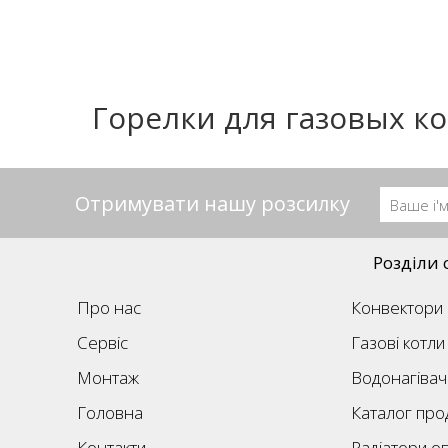
Горелки для газовых к
Отримувати нашу розсилку
Розділи 
Про нас
Конвектори
Сервіс
Газові котли
Монтаж
Водонагівач
Головна
Каталог прод
Контакти
Радіатори о