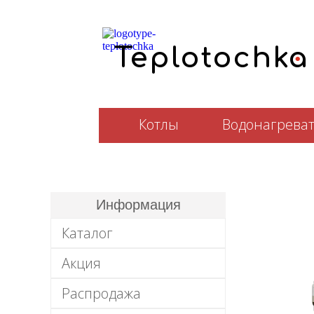
.
T
e
plotochka
Котлы
Водонагрева
Информация
Каталог
Акция
Распродажа