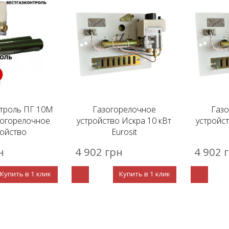
нтроль ПГ 10М
Газогорелочное
Газ
азогорелочное
устройство Искра 10 кВт
устройст
ройство
Eurosit
н
4 902 грн
4 902 
Купить в 1 клик
Купить в 1 клик