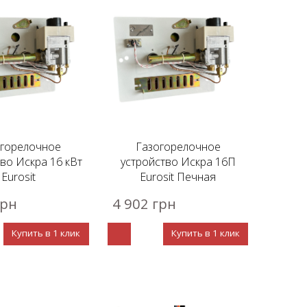
огорелочное
Газогорелочное
во Искра 16 кВт
устройство Искра 16П
Eurosit
Eurosit Печная
грн
4 902 грн
Купить в 1 клик
Купить в 1 клик