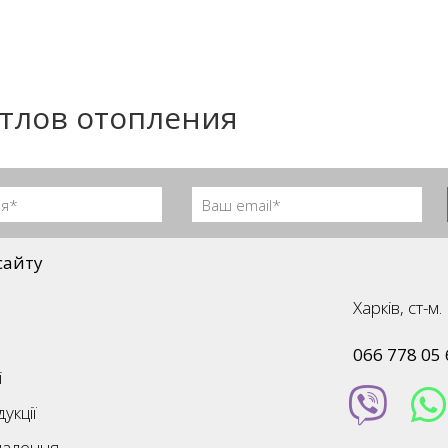
отлов отопления
сайту
Харків, ст-
066 778 05 
і
укції
палення