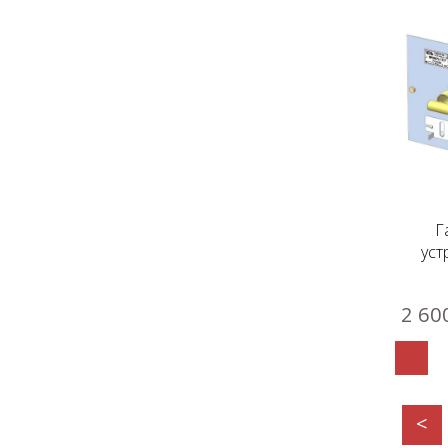
Г
уст
2 60
<