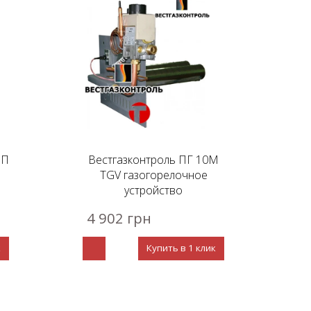
МП
Вестгазконтроль ПГ 10М
TGV газогорелочное
устройство
4 902 грн
к
Купить в 1 клик