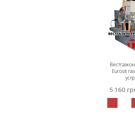
Вестгазко
Eurosit г
уст
5 160 гр