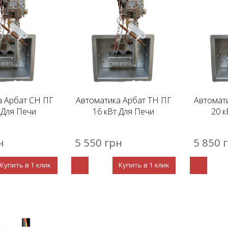
а Арбат СН ПГ
Автоматика Арбат ТН ПГ
Автомат
 Для Печи
16 кВт Для Печи
20 к
н
5 550 грн
5 850 
Купить в 1 клик
Купить в 1 клик