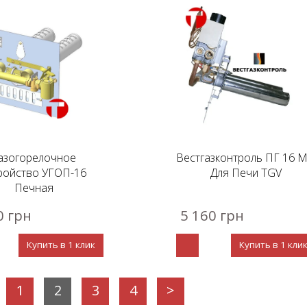
азогорелочное
Вестгазконтроль ПГ 16 
ройство УГОП-16
Для Печи TGV
Печная
0 грн
5 160 грн
Купить в 1 клик
Купить в 1 кли
1
2
3
4
>