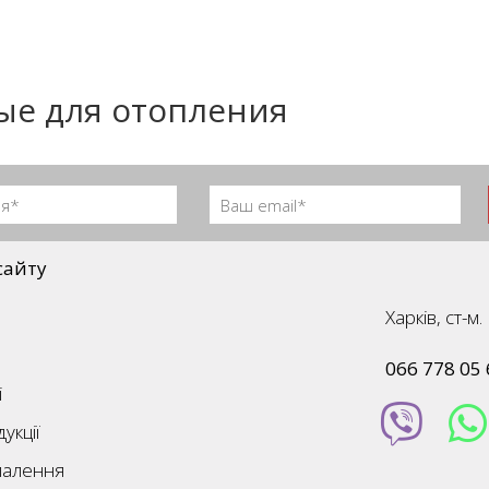
е для отопления
сайту
Харків, ст-
066 778 05 
і
укції
палення