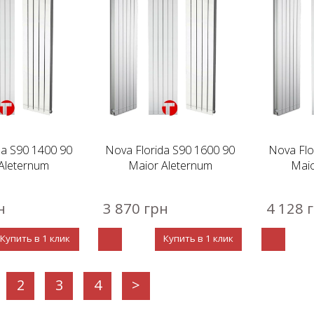
da S90 1400 90
Nova Florida S90 1600 90
Nova Flo
Aleternum
Maior Aleternum
Maio
н
3 870 грн
4 128 
Купить в 1 клик
Купить в 1 клик
2
3
4
>