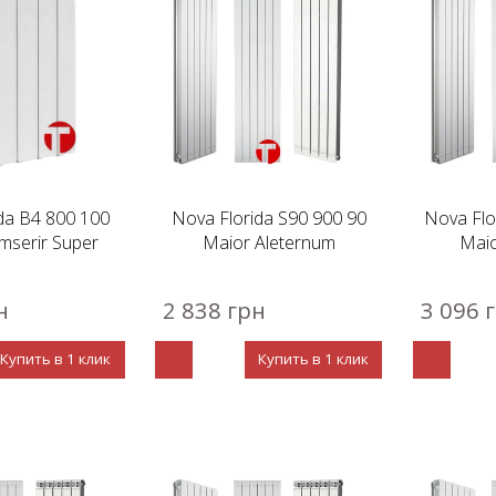
da B4 800 100
Nova Florida S90 900 90
Nova Flo
mserir Super
Maior Aleternum
Maio
н
2 838 грн
3 096 
Купить в 1 клик
Купить в 1 клик