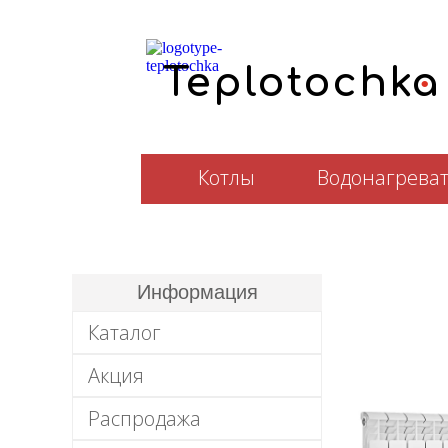
.
T
e
plotochka
Котлы
Водонагрева
Информация
Каталог
Акция
Распродажа