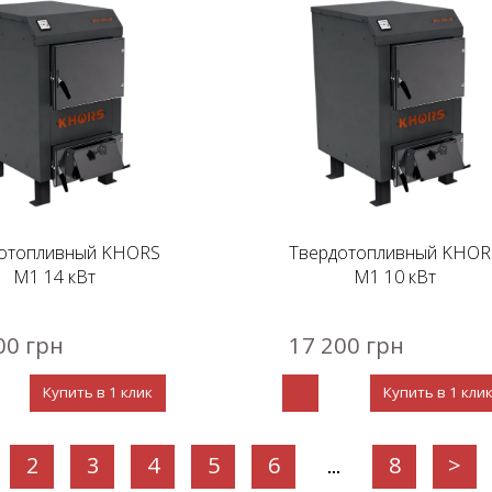
отопливный KHORS
Твердотопливный KHOR
М1 14 кВт
М1 10 кВт
00 грн
17 200 грн
Купить в 1 клик
Купить в 1 кли
2
3
4
5
6
8
>
...