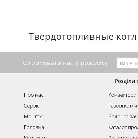
Твердотопливные котл
Отримувати нашу розсилку
Розділи 
Про нас
Конвектори
Сервіс
Газові котли
Монтаж
Водонагівач
Головна
Каталог прод
Контакти
Радіатори о