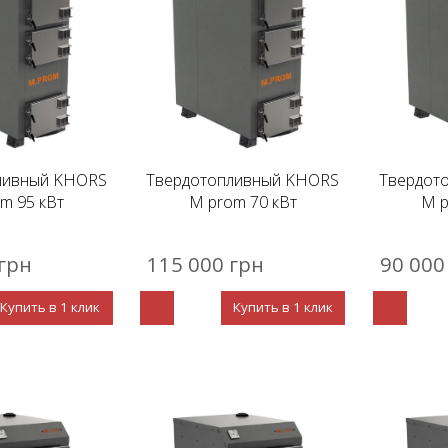
ливный KHORS
Твердотопливный KHORS
Твердот
m 95 кВт
M prom 70 кВт
M p
грн
115 000 грн
90 000
Купить в 1 клик
Купить в 1 клик