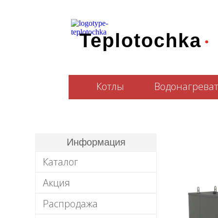
.
T
e
plotochka
Котлы
Водонагрева
Информация
Каталог
Акция
Распродажа