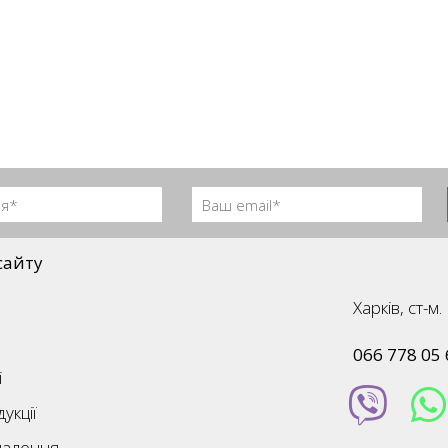
сайту
Харків, ст-
066 778 05 
і
укції
палення