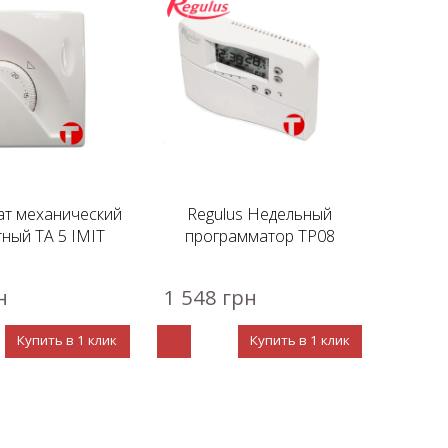
ат механический
Regulus Недельный
ный TA 5 IMIT
программатор TP08
н
1 548 грн
Купить в 1 клик
Купить в 1 клик