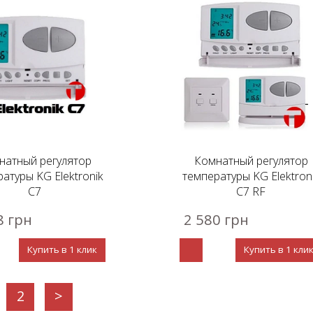
натный регулятор
Комнатный регулятор
атуры KG Elektronik
температуры KG Elektron
C7
C7 RF
8 грн
2 580 грн
Купить в 1 клик
Купить в 1 кли
2
>