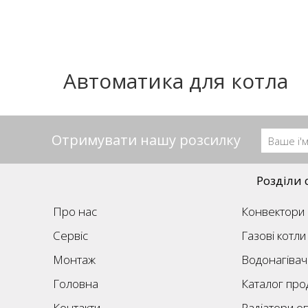
Автоматика для котла
Отримувати нашу розсилку
Розділи 
Про нас
Конвектори
Сервіс
Газові котли
Монтаж
Водонагівач
Головна
Каталог прод
Контакти
Радіатори о