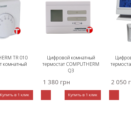
ERM TR 010
Цифровой комнатный
Цифров
т комнатный
термостат COMPUTHERM
термост
Q3
1 380 грн
2 050 
Купить в 1 клик
Купить в 1 клик