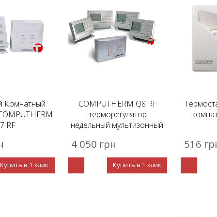
й Комнатный
COMPUTHERM Q8 RF
Термост
т COMPUTHERM
терморегулятор
комнат
7 RF
недельный мультизонный.
н
4 050 грн
516 гр
Купить в 1 клик
Купить в 1 клик