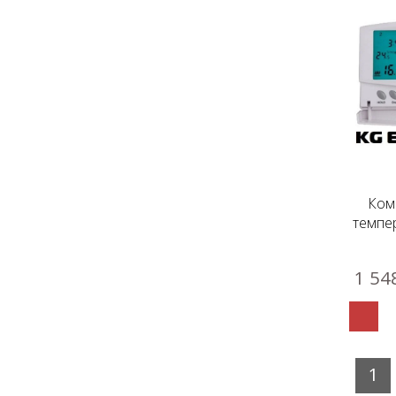
Ком
темпер
1 54
1