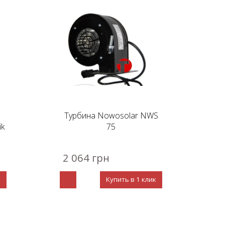
Турбина Nowosolar NWS
ik
75
2 064 грн
к
Купить в 1 клик